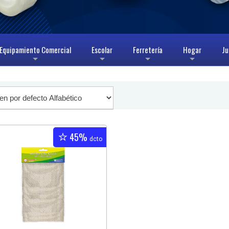
Equipamiento Comercial
Escolar
Ferretería
Hogar
Ju
+
+
+
+
45%
dcto