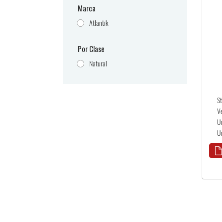
Marca
Atlantik
Por Clase
Natural
S
V
U
U