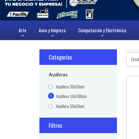
Arte
Aseo y limpieza
Computación y Electrónica
+
+
+
Categorías
Arpilleras
Arpillera 30x50cm
Arpillera 50x100cm
Arpillera 50x50cm
Filtros