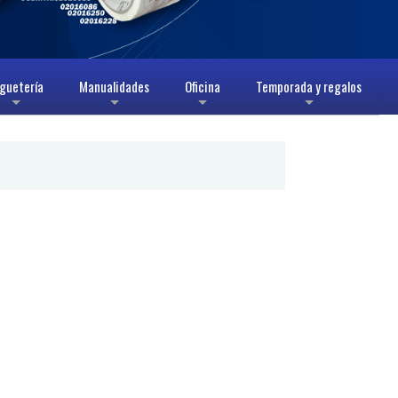
guetería
Manualidades
Oficina
Temporada y regalos
+
+
+
+