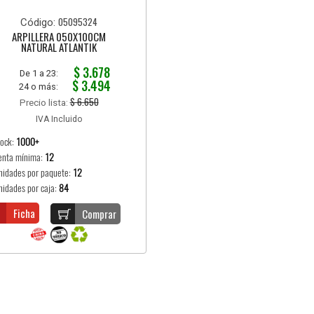
05095324
Código:
ARPILLERA 050X100CM
NATURAL ATLANTIK
$ 3.678
De 1 a 23:
$ 3.494
24 o más:
$ 6.650
Precio lista:
IVA Incluido
tock:
1000+
enta mínima:
12
nidades por paquete:
12
nidades por caja:
84
Ficha
Comprar