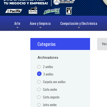
Arte
Aseo y limpieza
Computación y Electrónica
+
+
+
Categorías
No
Archivadores
2 anillos
3 anillos
Carpeta con anillos
Carta ancho
Carta angosto
Letra ancho