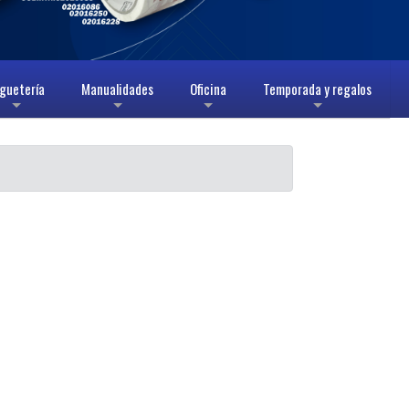
guetería
Manualidades
Oficina
Temporada y regalos
+
+
+
+