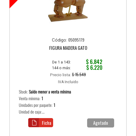
05095179
Código:
FIGURA MADERA GATO
$ 6.842
De 1 a 143:
$ 6.220
144 o más:
$ 15.549
Precio lista:
IVA Incluido
Stock:
Saldo menor a venta mínima
Venta mínima:
1
Unidades por paquete:
1
Unidad de caja:...
Ficha
Agotado