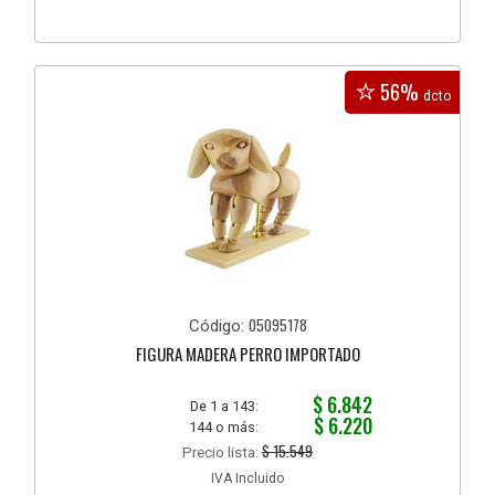
56%
dcto
05095178
Código:
FIGURA MADERA PERRO IMPORTADO
$ 6.842
De 1 a 143:
$ 6.220
144 o más:
$ 15.549
Precio lista:
IVA Incluido