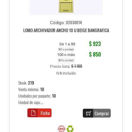
02030014
Código:
LOMO ARCHIVADOR ANCHO 10 U BEIGE BANGRAFICA
$ 923
De 1 a 99:
$92 x unidad
$ 850
100 o más:
$85 x unidad
$ 1.100
Precio lista:
IVA Incluido
Stock:
219
Venta mínima:
10
Unidades por paquete:
10
Unidad de caja:...
Ficha
Comprar