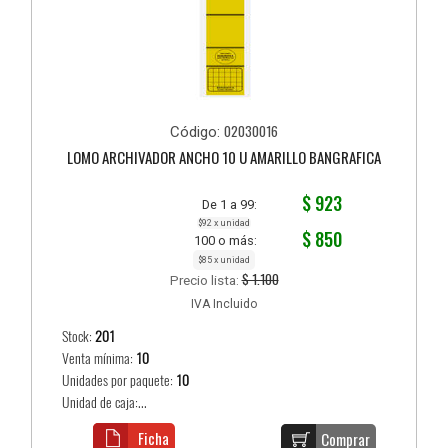
02030016
Código:
LOMO ARCHIVADOR ANCHO 10 U AMARILLO BANGRAFICA
$ 923
De 1 a 99:
$92 x unidad
$ 850
100 o más:
$85 x unidad
$ 1.100
Precio lista:
IVA Incluido
Stock:
201
Venta mínima:
10
Unidades por paquete:
10
Unidad de caja:...
Ficha
Comprar