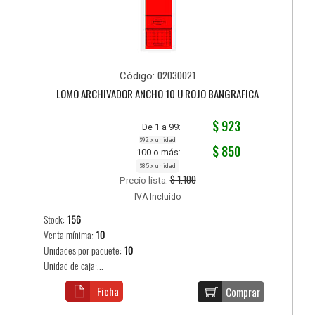
02030021
Código:
LOMO ARCHIVADOR ANCHO 10 U ROJO BANGRAFICA
$ 923
De 1 a 99:
$92 x unidad
$ 850
100 o más:
$85 x unidad
$ 1.100
Precio lista:
IVA Incluido
Stock:
156
Venta mínima:
10
Unidades por paquete:
10
Unidad de caja:...
Ficha
Comprar