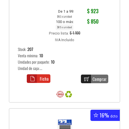
$ 923
De 1 a 99:
$92 x unidad
$ 850
100 o más:
$85 x unidad
$ 1.100
Precio lista:
IVA Incluido
Stock:
207
Venta mínima:
10
Unidades por paquete:
10
Unidad de caja:...
Ficha
Comprar
16%
dcto