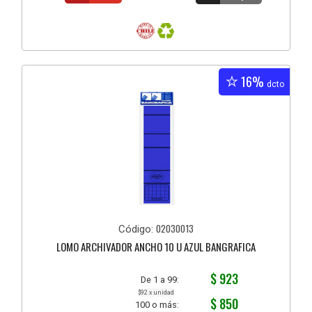
16%
dcto
02030013
Código:
LOMO ARCHIVADOR ANCHO 10 U AZUL BANGRAFICA
$ 923
De 1 a 99:
$92 x unidad
$ 850
100 o más: