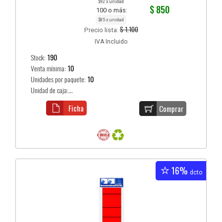
$92 x unidad
$ 850
100 o más:
$85 x unidad
$ 1.100
Precio lista:
IVA Incluido
Stock:
190
Venta mínima:
10
Unidades por paquete:
10
Unidad de caja:...
Ficha
Comprar
16%
dcto