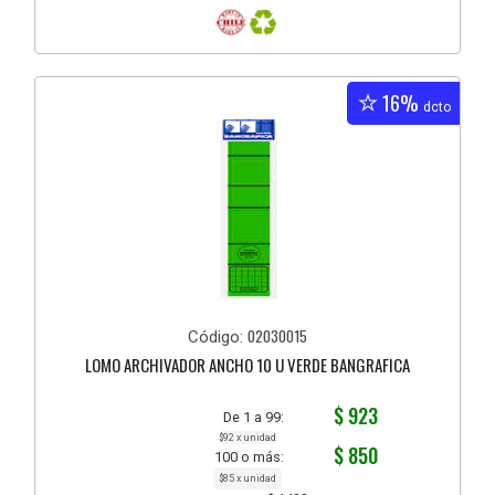
16%
dcto
02030015
Código:
LOMO ARCHIVADOR ANCHO 10 U VERDE BANGRAFICA
$ 923
De 1 a 99:
$92 x unidad
$ 850
100 o más:
$85 x unidad