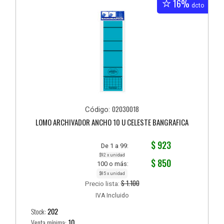
16%
dcto
02030018
Código:
LOMO ARCHIVADOR ANCHO 10 U CELESTE BANGRAFICA
$ 923
De 1 a 99:
$92 x unidad
$ 850
100 o más:
$85 x unidad
$ 1.100
Precio lista:
IVA Incluido
Stock:
202
Venta mínima:
10