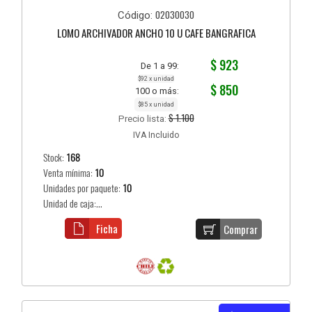
02030030
Código:
LOMO ARCHIVADOR ANCHO 10 U CAFE BANGRAFICA
$ 923
De 1 a 99:
$92 x unidad
$ 850
100 o más:
$85 x unidad
$ 1.100
Precio lista:
IVA Incluido
Stock:
168
Venta mínima:
10
Unidades por paquete:
10
Unidad de caja:...
Ficha
Comprar