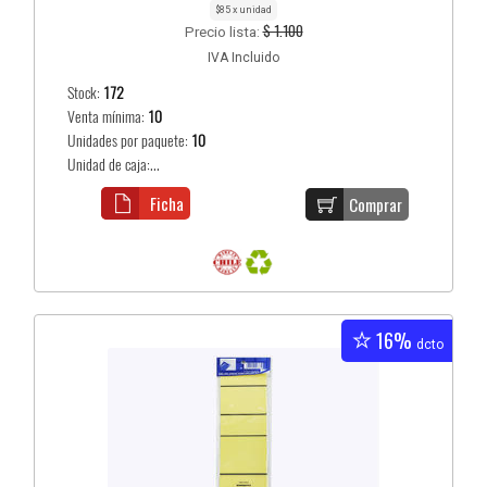
$85 x unidad
$ 1.100
Precio lista:
IVA Incluido
Stock:
172
Venta mínima:
10
Unidades por paquete:
10
Unidad de caja:...
Ficha
Comprar
16%
dcto