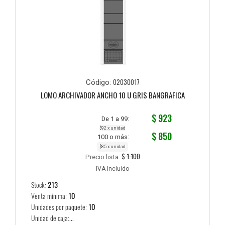
02030017
Código:
LOMO ARCHIVADOR ANCHO 10 U GRIS BANGRAFICA
$ 923
De 1 a 99:
$92 x unidad
$ 850
100 o más:
$85 x unidad
$ 1.100
Precio lista:
IVA Incluido
Stock:
213
Venta mínima:
10
Unidades por paquete:
10
Unidad de caja:...