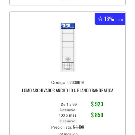
16%
dcto
02030019
Código:
LOMO ARCHIVADOR ANCHO 10 U BLANCO BANGRAFICA
$ 923
De 1 a 99:
$92 x unidad
$ 850
100 o más:
$85 x unidad
$ 1.100
Precio lista:
IVA Incluido