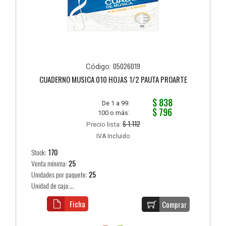
05026019
Código:
CUADERNO MUSICA 010 HOJAS 1/2 PAUTA PROARTE
$ 838
De 1 a 99:
$ 796
100 o más:
$ 1.112
Precio lista:
IVA Incluido
Stock:
170
Venta mínima:
25
Unidades por paquete:
25
Unidad de caja:...
Ficha
Comprar