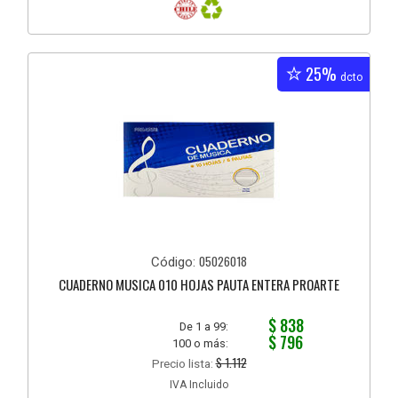
25%
dcto
05026018
Código:
CUADERNO MUSICA 010 HOJAS PAUTA ENTERA PROARTE
$ 838
De 1 a 99:
$ 796
100 o más:
$ 1.112
Precio lista:
IVA Incluido