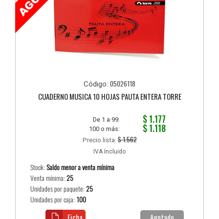
05026118
Código:
CUADERNO MUSICA 10 HOJAS PAUTA ENTERA TORRE
$ 1.177
De 1 a 99:
$ 1.118
100 o más:
$ 1.562
Precio lista:
IVA Incluido
Stock:
Saldo menor a venta mínima
Venta mínima:
25
Unidades por paquete:
25
Unidades por caja:
100
Ficha
Agotado