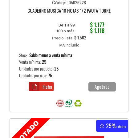
05026228
Código:
CUADERNO MUSICA 10 HOJAS 1/2 PAUTA TORRE
$ 1.177
De 1 a 99:
$ 1.118
100 o más:
$ 1.562
Precio lista:
IVA Incluido
Stock:
Saldo menor a venta mínima
Venta mínima:
25
Unidades por paquete:
25
Unidades por caja:
75
Ficha
Agotado
25%
dcto