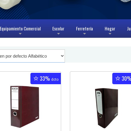
Equipamiento Comercial
Escolar
Ferretería
Hogar
Ju
+
+
+
+
33%
30
dcto