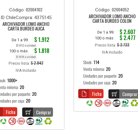
02004102
02004052
Código:
Código:
ARCHIVADOR LOMO ANCHO
ID ChileCompra: 4375145
CARTA BURDEO COLON
ARCHIVADOR LOMO ANCHO
CARTA BURDEO AUCA
$ 2.607
De 1 a 99:
$ 2.477
$ 1.912
100 o más:
De 1 a 99:
$ 3.733
Precio lista:
$1.912 x unidad
$ 1.818
100 o más:
IVA Incluido
$1.818 x unidad
Stock:
114
$ 2.842
Precio lista:
Venta mínima:
20
IVA Incluido
Unidades por paquete:
20
tock:
1000+
Unidades por caja:
20
enta mínima:
20
Ficha
Comprar
nidades por paquete:
20
nidades por caja:
20
Ficha
Comprar