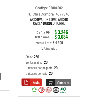
02004002
Código:
ID ChileCompra: 4377843
ARCHIVADOR LOMO ANCHO
CARTA BURDEO TORRE
$ 3.246
De 1 a 99:
$ 3.084
100 o más:
$ 4.600
Precio lista:
IVA Incluido
Stock:
260
Venta mínima:
20
Unidades por paquete:
20
Unidades por caja:
20
Ficha
Comprar