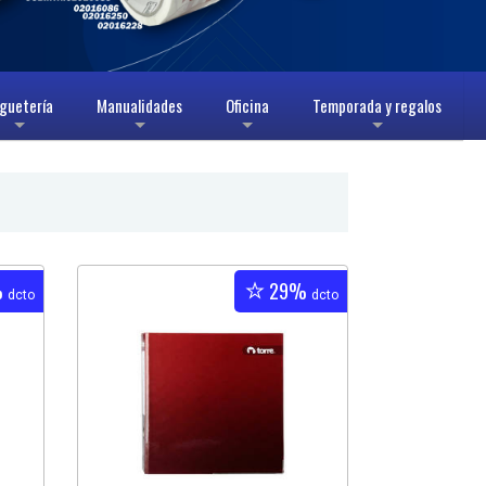
guetería
Manualidades
Oficina
Temporada y regalos
+
+
+
+
%
29%
dcto
dcto