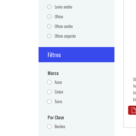
Lomo ancho
Oficio
Oficio ancho
Oficio angosto
Filtros
Marca
S
Auca
V
Colon
U
U
Torre
Por Clase
Burdeo