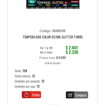
05088268
Código:
TÉMPERA 006 COLOR 022ML GLITTER TORRE
$ 2.401
De 1 a 59:
$ 2.330
60 o más:
$ 3.333
Precio lista:
IVA Incluido
Stock:
159
Venta mínima:
12
Unidades por paquete:
12
Unidades por caja:
72
Ficha
Comprar