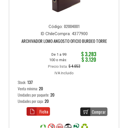
02004001
Código:
ID ChileCompra: 4377900
ARCHIVADOR LOMO ANGOSTO OFICIO BURDEO TORRE
$ 3.283
De 1 a 99:
$ 3.120
100 o más:
$ 4.653
Precio lista:
IVA Incluido
Stock:
137
Venta mínima:
20
Unidades por paquete:
20
Unidades por caja:
20
Ficha
Comprar