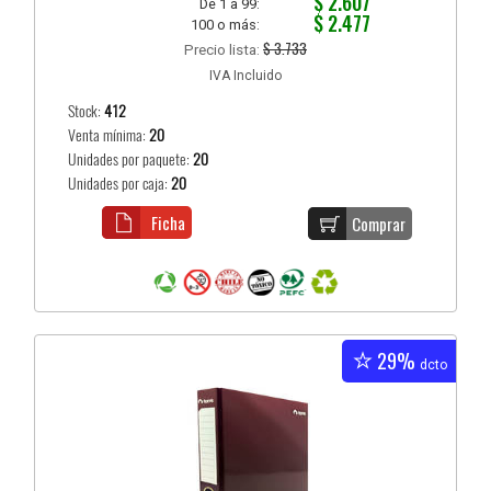
$ 2.607
De 1 a 99:
$ 2.477
100 o más:
$ 3.733
Precio lista:
IVA Incluido
Stock:
412
Venta mínima:
20
Unidades por paquete:
20
Unidades por caja:
20
Ficha
Comprar
29%
dcto