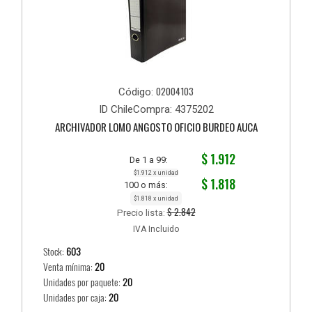
02004103
Código:
ID ChileCompra: 4375202
ARCHIVADOR LOMO ANGOSTO OFICIO BURDEO AUCA
$ 1.912
De 1 a 99:
$1.912 x unidad
$ 1.818
100 o más:
$1.818 x unidad
$ 2.842
Precio lista:
IVA Incluido
Stock:
603
Venta mínima:
20
Unidades por paquete:
20
Unidades por caja:
20