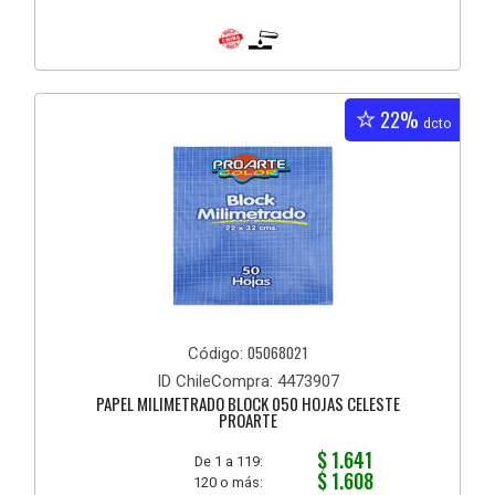
22%
dcto
05068021
Código:
ID ChileCompra: 4473907
PAPEL MILIMETRADO BLOCK 050 HOJAS CELESTE
PROARTE
$ 1.641
De 1 a 119:
$ 1.608
120 o más: