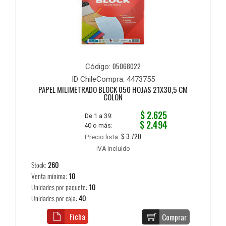
05068022
Código:
ID ChileCompra: 4473755
PAPEL MILIMETRADO BLOCK 050 HOJAS 21X30,5 CM
COLON
$ 2.625
De 1 a 39:
$ 2.494
40 o más:
$ 3.720
Precio lista:
IVA Incluido
Stock:
260
Venta mínima:
10
Unidades por paquete:
10
Unidades por caja:
40
Ficha
Comprar