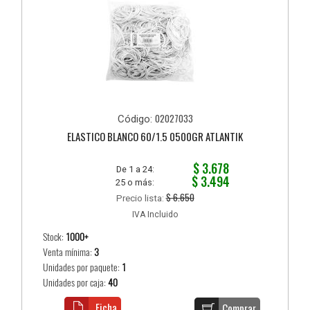
02027033
Código:
ELASTICO BLANCO 60/1.5 0500GR ATLANTIK
$ 3.678
De 1 a 24:
$ 3.494
25 o más:
$ 6.650
Precio lista:
IVA Incluido
Stock:
1000+
Venta mínima:
3
Unidades por paquete:
1
Unidades por caja:
40
Ficha
Comprar