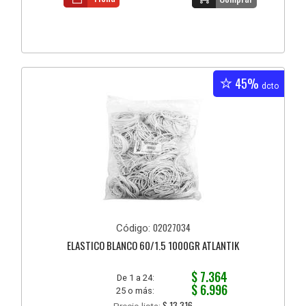
45%
dcto
02027034
Código:
ELASTICO BLANCO 60/1.5 1000GR ATLANTIK
$ 7.364
De 1 a 24:
$ 6.996
25 o más:
$ 13.316