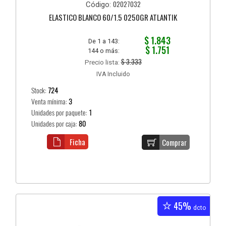
02027032
Código:
ELASTICO BLANCO 60/1.5 0250GR ATLANTIK
$ 1.843
De 1 a 143:
$ 1.751
144 o más:
$ 3.333
Precio lista:
IVA Incluido
Stock:
724
Venta mínima:
3
Unidades por paquete:
1
Unidades por caja:
80
Ficha
Comprar
45%
dcto