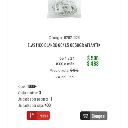
02027028
Código:
ELASTICO BLANCO 60/1.5 0050GR ATLANTIK
$ 508
De 1 a 24:
$ 483
1000 o más:
$ 916
Precio lista:
IVA Incluido
Stock:
1000+
Venta mínima:
3
Unidades por paquete:
1
Unidades por caja:
400
Ficha
Comprar