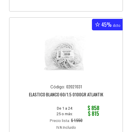
45%
dcto
02027031
Código:
ELASTICO BLANCO 60/1.5 0100GR ATLANTIK
$ 858
De 1 a 24:
$ 815
25 o más:
$ 1.550
Precio lista:
IVA Incluido