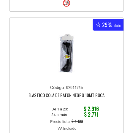
29%
dcto
02044245
Código:
ELASTICO COLA DE RATON NEGRO 10MT ROCA
$ 2.916
De 1 a 23:
$ 2.771
24 o más:
$ 4.133
Precio lista:
IVA Incluido