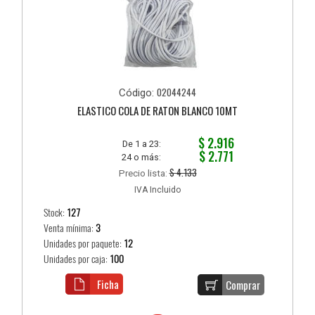
02044244
Código:
ELASTICO COLA DE RATON BLANCO 10MT
$ 2.916
De 1 a 23:
$ 2.771
24 o más:
$ 4.133
Precio lista:
IVA Incluido
Stock:
127
Venta mínima:
3
Unidades por paquete:
12
Unidades por caja:
100
Ficha
Comprar