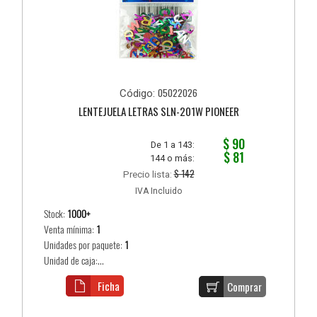
05022026
Código:
LENTEJUELA LETRAS SLN-201W PIONEER
$ 90
De 1 a 143:
$ 81
144 o más:
$ 142
Precio lista:
IVA Incluido
Stock:
1000+
Venta mínima:
1
Unidades por paquete:
1
Unidad de caja:...
Ficha
Comprar