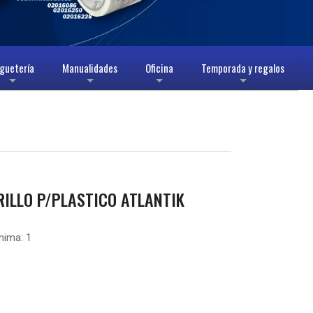
guetería
Manualidades
Oficina
Temporada y regalos
+
+
+
+
ILLO P/PLASTICO ATLANTIK
nima:
1