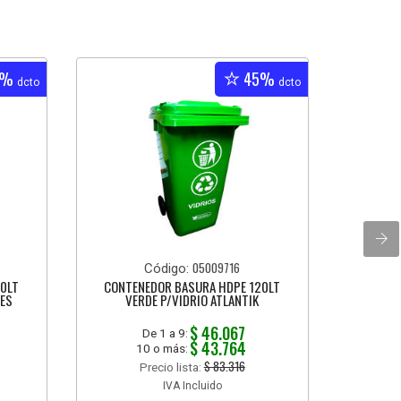
5%
45%
dcto
dcto
05009716
Código:
0LT
CONTENEDOR BASURA HDPE 120LT
CO
ES
VERDE P/VIDRIO ATLANTIK
240L
$ 46.067
De 1 a 9:
$ 43.764
10 o más:
$ 83.316
Precio lista:
IVA Incluido