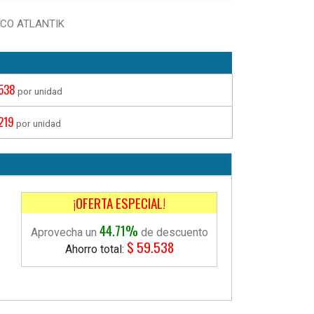
ICO ATLANTIK
538
por unidad
219
por unidad
¡OFERTA ESPECIAL!
44.71
%
Aprovecha un
de descuento
$ 59.538
Ahorro total: