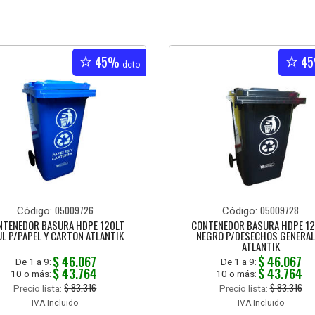
45%
4
dcto
05009726
05009728
Código:
Código:
NTENEDOR BASURA HDPE 120LT
CONTENEDOR BASURA HDPE 12
UL P/PAPEL Y CARTON ATLANTIK
NEGRO P/DESECHOS GENERAL
ATLANTIK
$ 46.067
$ 46.067
De 1 a 9:
De 1 a 9:
$ 43.764
$ 43.764
10 o más:
10 o más:
$ 83.316
$ 83.316
Precio lista:
Precio lista:
IVA Incluido
IVA Incluido