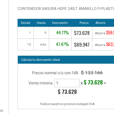
CONTENEDOR BASURA HDPE 240LT AMARILLO P/PLAST
Desde
Hasta
Descuento
Precio
Ahorro
$73.628
44.71%
$59.
1
9
Ahorra
$69.947
47.47%
$63.
10
más
Ahorra
Calcula tu descuento ideal
$ 133.166
Precio normal c/u con IVA:
$ 73.628
Venta mínima:
x
=
$ 73.628
Todos nuestros precios incluyen IVA
se