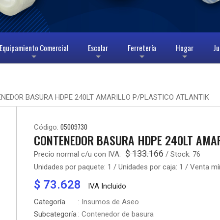
Equipamiento Comercial
Escolar
Ferretería
Hogar
Ju
+
+
+
+
NEDOR BASURA HDPE 240LT AMARILLO P/PLASTICO ATLANTIK
05009730
Código:
CONTENEDOR BASURA HDPE 240LT AMAR
$ 133.166
Precio normal c/u con IVA:
/ Stock:
76
Unidades por paquete:
1
/ Unidades por caja:
1
/ Venta mí
$ 73.628
IVA Incluido
Categoría
: Insumos de Aseo
Subcategoría
: Contenedor de basura