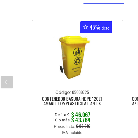
45%
dcto
05009725
Código:
CONTENEDOR BASURA HDPE 120LT
CO
AMARILLO P/PLASTICO ATLANTIK
AZ
$ 46.067
De 1 a 9:
$ 43.764
10 o más:
$ 83.316
Precio lista:
IVA Incluido