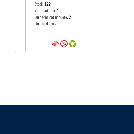
Stock:
122
Stock:
2
Venta mínima:
1
Venta m
Unidades por paquete:
2
Unidade
Unidad de caja:...
Unidad d