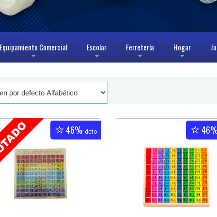
Equipamiento Comercial
Escolar
Ferretería
Hogar
Ju
+
+
+
+
46%
46
dcto