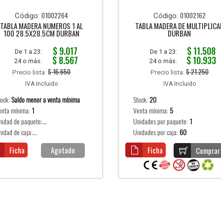
01002264
01002162
Código:
Código:
TABLA MADERA NUMEROS 1 AL
TABLA MADERA DE MULTIPLICA
100 28.5X28.5CM DURBAN
DURBAN
$ 9.017
$ 11.508
De 1 a 23:
De 1 a 23:
$ 8.567
$ 10.933
24 o más:
24 o más:
$ 16.650
$ 21.250
Precio lista:
Precio lista:
IVA Incluido
IVA Incluido
tock:
Saldo menor a venta mínima
Stock:
20
enta mínima:
1
Venta mínima:
5
nidad de paquete:...
Unidades por paquete:
1
idad de caja:...
Unidades por caja:
60
Ficha
Agotado
Ficha
Comprar