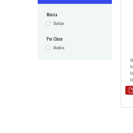
Marca
Durban
Por Clase
Madera
S
V
U
Un