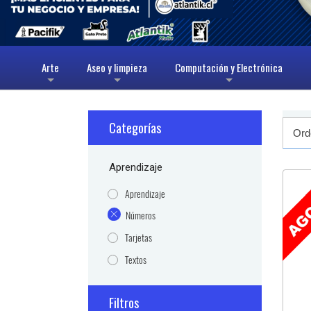
Arte
Aseo y limpieza
Computación y Electrónica
+
+
+
Categorías
Aprendizaje
Aprendizaje
Números
Tarjetas
Textos
Filtros