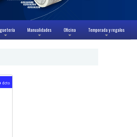
guetería
Manualidades
Oficina
Temporada y regalos
+
+
+
+
%
dcto