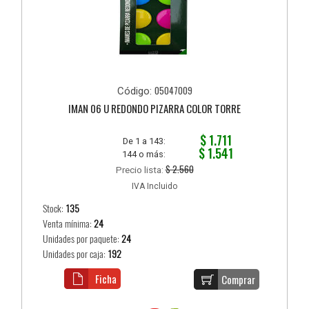
05047009
Código:
IMAN 06 U REDONDO PIZARRA COLOR TORRE
$ 1.711
De 1 a 143:
$ 1.541
144 o más:
$ 2.560
Precio lista:
IVA Incluido
Stock:
135
Venta mínima:
24
Unidades por paquete:
24
Unidades por caja:
192
Ficha
Comprar