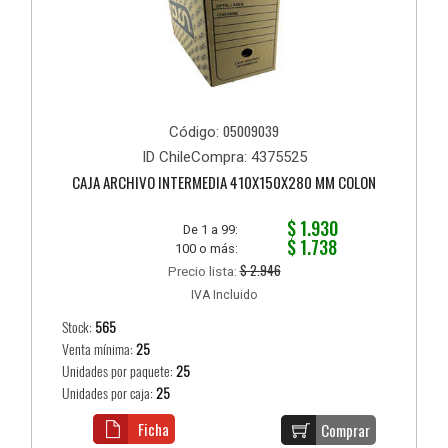
05009039
Código:
ID ChileCompra: 4375525
CAJA ARCHIVO INTERMEDIA 410X150X280 MM COLON
$ 1.930
De 1 a 99:
$ 1.738
100 o más:
$ 2.946
Precio lista:
IVA Incluido
Stock:
565
Venta mínima:
25
Unidades por paquete:
25
Unidades por caja:
25
Ficha
Comprar