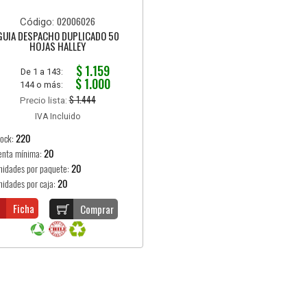
02006026
Código:
GUIA DESPACHO DUPLICADO 50
HOJAS HALLEY
$ 1.159
De 1 a 143:
$ 1.000
144 o más:
$ 1.444
Precio lista:
IVA Incluido
tock:
220
enta mínima:
20
nidades por paquete:
20
nidades por caja:
20
Ficha
Comprar