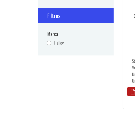
Filtros
Marca
Halley
S
V
U
U