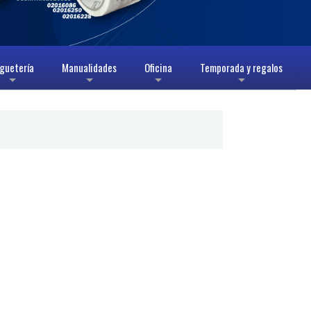
guetería
Manualidades
Oficina
Temporada y regalos
+
+
+
+