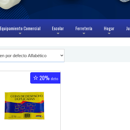
Equipamiento Comercial
Escolar
Ferretería
Hogar
Ju
+
+
+
+
20%
dcto