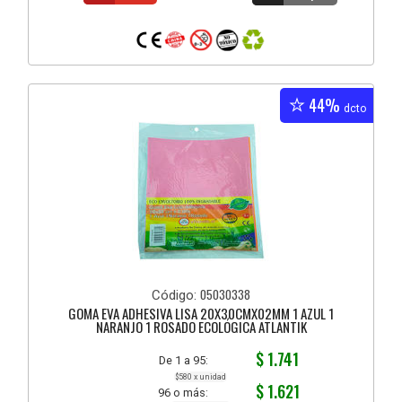
44%
dcto
05030338
Código:
GOMA EVA ADHESIVA LISA 20X30CMX02MM 1 AZUL 1
NARANJO 1 ROSADO ECOLÓGICA ATLANTIK
$ 1.741
De 1 a 95:
$580 x unidad
$ 1.621
96 o más: