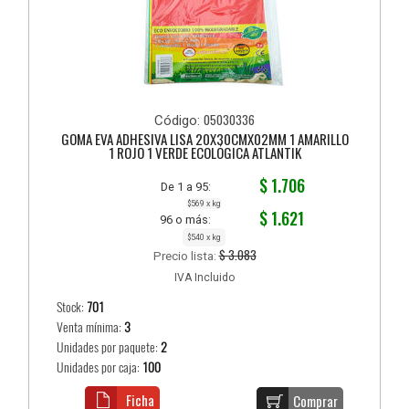
05030336
Código:
GOMA EVA ADHESIVA LISA 20X30CMX02MM 1 AMARILLO
1 ROJO 1 VERDE ECOLÓGICA ATLANTIK
$ 1.706
De 1 a 95:
$569 x kg
$ 1.621
96 o más:
$540 x kg
$ 3.083
Precio lista:
IVA Incluido
Stock:
701
Venta mínima:
3
Unidades por paquete:
2
Unidades por caja:
100
Ficha
Comprar