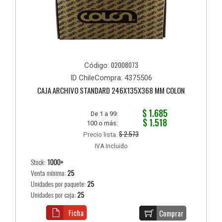
02008073
Código:
ID ChileCompra: 4375506
CAJA ARCHIVO STANDARD 246X135X368 MM COLON
$ 1.685
De 1 a 99:
$ 1.518
100 o más:
$ 2.573
Precio lista:
IVA Incluido
Stock:
1000+
Venta mínima:
25
Unidades por paquete:
25
Unidades por caja:
25
Ficha
Comprar