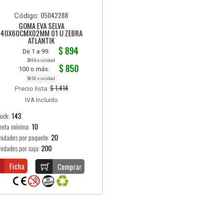
05042288
Código:
GOMA EVA SELVA
40X60CMX02MM 01 U ZEBRA
ATLANTIK
$ 894
De 1 a 99:
$894 x unidad
$ 850
100 o más:
$850 x unidad
$ 1.414
Precio lista:
IVA Incluido
tock:
143
enta mínima:
10
nidades por paquete:
20
nidades por caja:
200
Ficha
Comprar