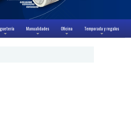
guetería
Manualidades
Oficina
Temporada y regalos
+
+
+
+