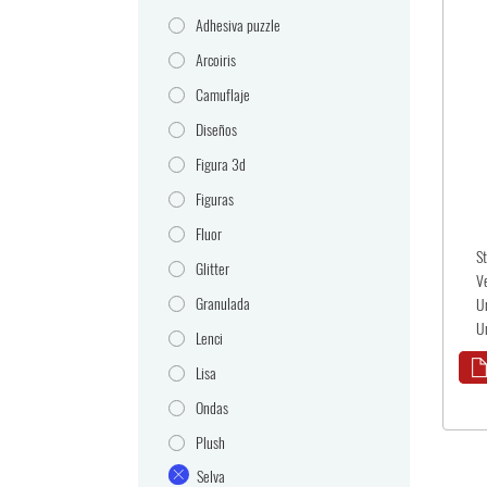
Adhesiva puzzle
Arcoiris
Camuflaje
Diseños
Figura 3d
Figuras
Fluor
S
Glitter
V
Granulada
U
U
Lenci
Lisa
Ondas
Plush
Selva