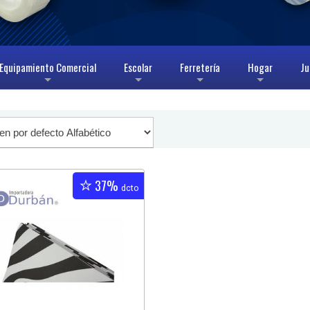
Equipamiento Comercial
Escolar
Ferretería
Hogar
Ju
+
+
+
+
37%
dcto