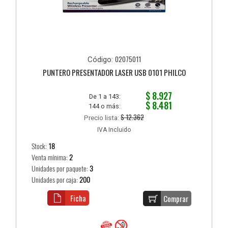
02075011
Código:
PUNTERO PRESENTADOR LASER USB 0101 PHILCO
$ 8.927
De 1 a 143:
$ 8.481
144 o más:
$ 12.362
Precio lista:
IVA Incluido
Stock:
18
Venta mínima:
2
Unidades por paquete:
3
Unidades por caja:
200
Ficha
Comprar