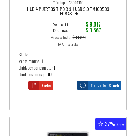
13001110
Código:
HUB 4 PUERTOS TIPO C 3.1 USB 3.0 TM100533
TECMASTER
$ 9.017
De 1 a 11:
$ 8.567
12 o más:
$ 14.271
Precio lista:
IVA Incluido
Stock:
1
Venta mínima:
1
Unidades por paquete:
1
Unidades por caja:
100
Ficha
Consultar Stock
37%
dcto