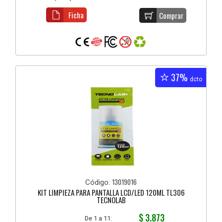
Ficha
Comprar
37%
dcto
13019016
Código:
KIT LIMPIEZA PARA PANTALLA LCD/LED 120ML TL306
TECNOLAB
$ 3.873
De 1 a 11: