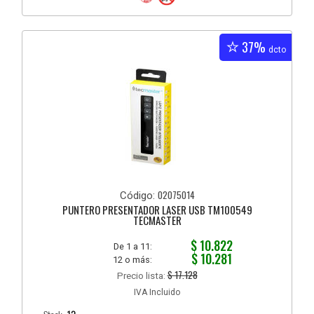
37%
dcto
02075014
Código:
PUNTERO PRESENTADOR LASER USB TM100549
TECMASTER
$ 10.822
De 1 a 11:
$ 10.281
12 o más:
$ 17.128
Precio lista:
IVA Incluido