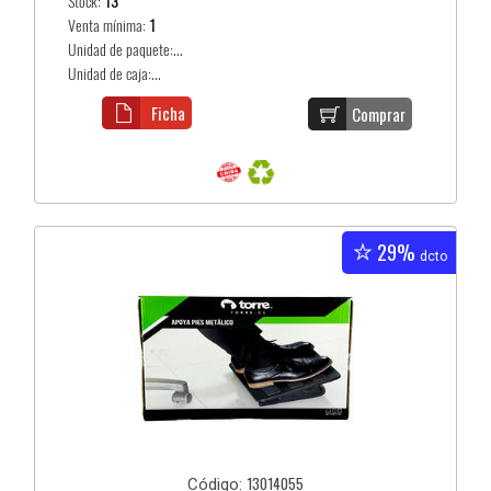
Stock:
13
Venta mínima:
1
Unidad de paquete:...
Unidad de caja:...
Ficha
Comprar
29%
dcto
13014055
Código: