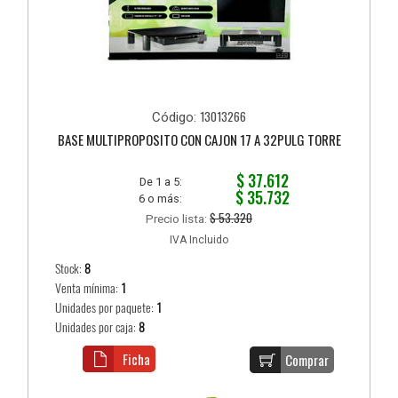
13013266
Código:
BASE MULTIPROPOSITO CON CAJON 17 A 32PULG TORRE
$ 37.612
De 1 a 5:
$ 35.732
6 o más:
$ 53.320
Precio lista:
IVA Incluido
Stock:
8
Venta mínima:
1
Unidades por paquete:
1
Unidades por caja:
8
Ficha
Comprar