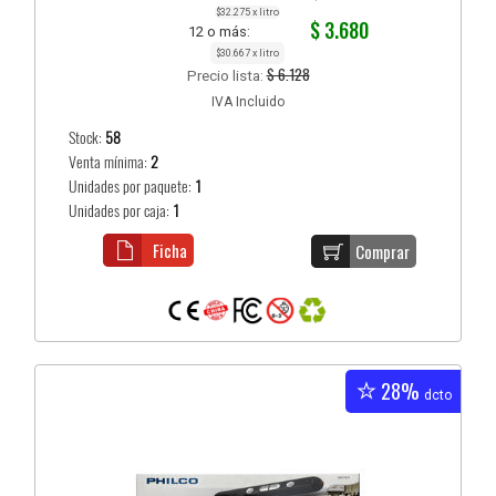
$32.275 x litro
$ 3.680
12 o más:
$30.667 x litro
$ 6.128
Precio lista:
IVA Incluido
Stock:
58
Venta mínima:
2
Unidades por paquete:
1
Unidades por caja:
1
Ficha
Comprar
28%
dcto