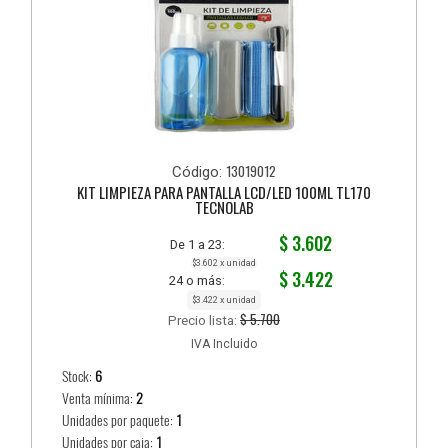
13019012
Código:
KIT LIMPIEZA PARA PANTALLA LCD/LED 100ML TL170
TECNOLAB
$ 3.602
De 1 a 23:
$3.602 x unidad
$ 3.422
24 o más:
$3.422 x unidad
$ 5.700
Precio lista:
IVA Incluido
Stock:
6
Venta mínima:
2
Unidades por paquete:
1
Unidades por caja:
1