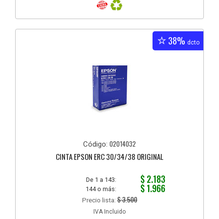
38%
dcto
02014032
Código:
CINTA EPSON ERC 30/34/38 ORIGINAL
$ 2.183
De 1 a 143:
$ 1.966
144 o más:
$ 3.500
Precio lista:
IVA Incluido