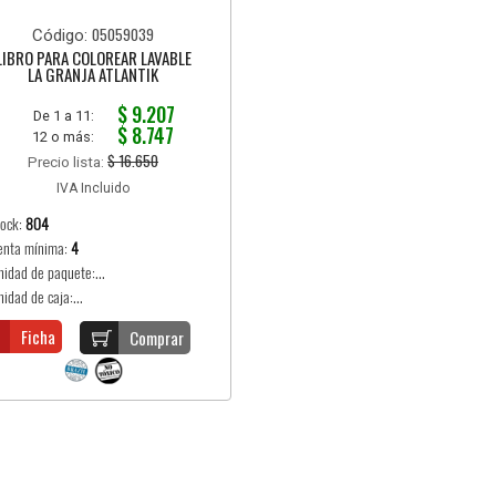
05059039
Código:
LIBRO PARA COLOREAR LAVABLE
LA GRANJA ATLANTIK
$ 9.207
De 1 a 11:
$ 8.747
12 o más:
$ 16.650
Precio lista:
IVA Incluido
tock:
804
enta mínima:
4
nidad de paquete:...
idad de caja:...
Ficha
Comprar