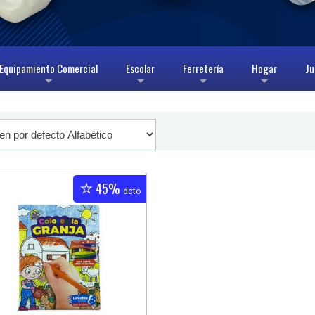
Equipamiento Comercial
Escolar
Ferretería
Hogar
Ju
+
+
+
+
45%
dcto