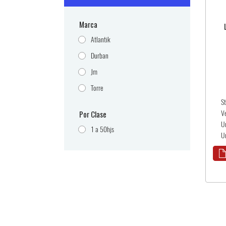
Marca
Atlantik
Durban
Jm
Torre
S
Por Clase
V
U
1 a 50hjs
Un