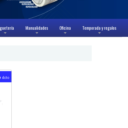
guetería
Manualidades
Oficina
Temporada y regalos
+
+
+
+
%
dcto