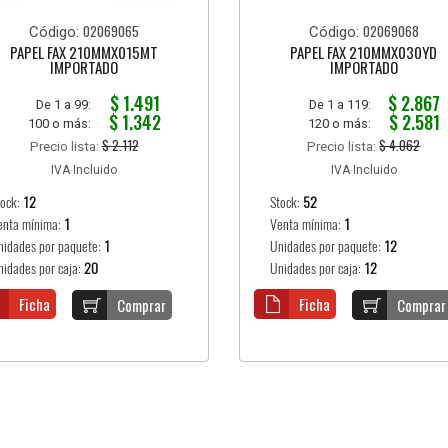
02069065
02069068
Código:
Código:
PAPEL FAX 210MMX015MT
PAPEL FAX 210MMX030YD
IMPORTADO
IMPORTADO
$ 1.491
$ 2.867
De 1 a 99:
De 1 a 119:
$ 1.342
$ 2.581
100 o más:
120 o más:
$ 2.112
$ 4.062
Precio lista:
Precio lista:
IVA Incluido
IVA Incluido
tock:
12
Stock:
52
enta mínima:
1
Venta mínima:
1
nidades por paquete:
1
Unidades por paquete:
12
nidades por caja:
20
Unidades por caja:
12
Ficha
Ficha
Comprar
Comprar