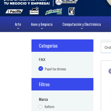
Arte
Aseo y limpieza
Computación y Electrónica
+
+
+
Categorías
FAX
Papel fax térmico
Filtros
Marca
Italform