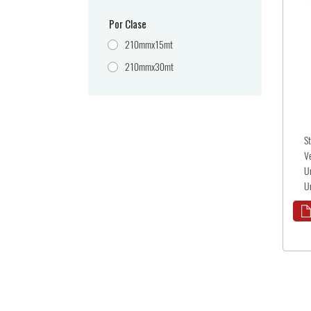
Por Clase
210mmx15mt
210mmx30mt
S
V
U
U