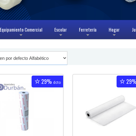
Equipamiento Comercial
Escolar
Ferretería
Hogar
Ju
+
+
+
+
29%
29
dcto