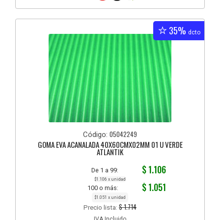
35%
dcto
05042249
Código:
GOMA EVA ACANALADA 40X60CMX02MM 01 U VERDE
ATLANTIK
$ 1.106
De 1 a 99:
$1.106 x unidad
$ 1.051
100 o más:
$1.051 x unidad
$ 1.714
Precio lista:
IVA Incluido