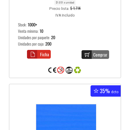
$1.051 x unidad
$ 1.714
Precio lista:
IVA Incluido
Stock:
1000+
Venta mínima:
10
Unidades por paquete:
20
Unidades por caja:
200
Ficha
Comprar
35%
dcto