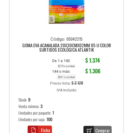
05042215
Código:
GOMA EVA ACANALADA 20X30CMX02MM 05 U COLOR
SURTIDOS ECOLÓGICA ATLANTIK
$ 1.374
De 1 a 143:
$275 x unidad
$ 1.306
144 o más:
$261 x unidad
$ 2.128
Precio lista:
IVA Incluido
Stock:
9
Venta mínima:
3
Unidades por paquete:
1
Unidades por caja:
100
Ficha
Comprar