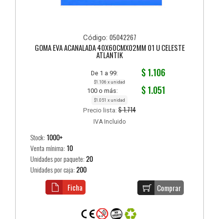
05042267
Código:
GOMA EVA ACANALADA 40X60CMX02MM 01 U CELESTE
ATLANTIK
$ 1.106
De 1 a 99:
$1.106 x unidad
$ 1.051
100 o más:
$1.051 x unidad
$ 1.714
Precio lista:
IVA Incluido
Stock:
1000+
Venta mínima:
10
Unidades por paquete:
20
Unidades por caja:
200
Ficha
Comprar