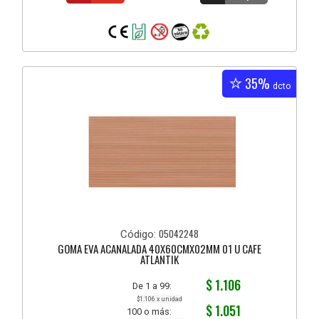
35%
dcto
05042248
Código:
GOMA EVA ACANALADA 40X60CMX02MM 01 U CAFE
ATLANTIK
$ 1.106
De 1 a 99:
$1.106 x unidad
$ 1.051
100 o más: