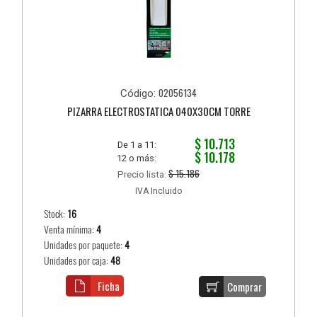
02056134
Código:
PIZARRA ELECTROSTATICA 040X30CM TORRE
$ 10.713
De 1 a 11:
$ 10.178
12 o más:
$ 15.186
Precio lista:
IVA Incluido
Stock:
16
Venta mínima:
4
Unidades por paquete:
4
Unidades por caja:
48
Ficha
Comprar