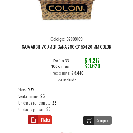
02008109
Código:
CAJA ARCHIVO AMERICANA 260X315X420 MM COLON
$ 4.217
De 1 a 99:
$ 3.620
100 o más:
$ 6.440
Precio lista:
IVA Incluido
Stock:
272
Venta mínima:
25
Unidades por paquete:
25
Unidades por caja:
25
Ficha
Comprar