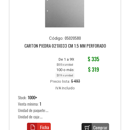
05020580
Código:
CARTON PIEDRA 021X033 CM 1.5 MM PERFORADO
$ 335
De 1 a 99:
$335 x unidad
$ 319
100 o más:
$319 x unidad
$ 493
Precio lista:
IVA Incluido
Stock:
1000+
Venta mínima:
1
Unidad de paquete:...
Unidad de caja:...
Ficha
Comprar