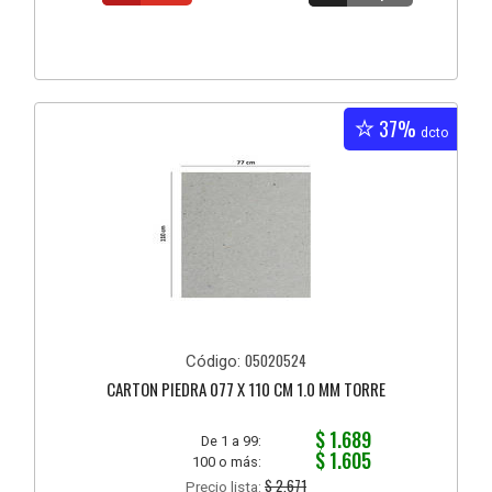
37%
dcto
05020524
Código:
CARTON PIEDRA 077 X 110 CM 1.0 MM TORRE
$ 1.689
De 1 a 99:
$ 1.605
100 o más:
$ 2.671
Precio lista: